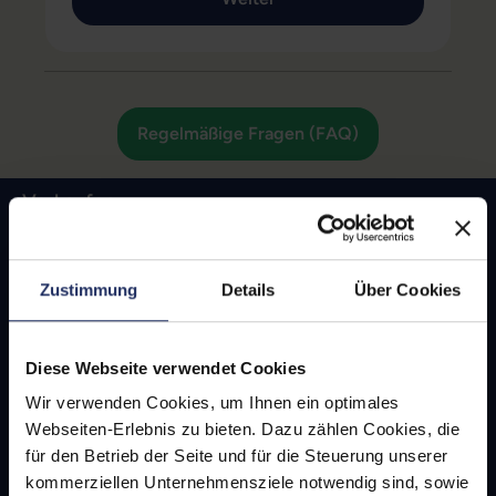
Regelmäßige Fragen (FAQ)
Verkaufen
Google Pixel 9a
Apple iPhone 16e
Zustimmung
Details
Über Cookies
Samsung Galaxy S25
Samsung Galaxy S24 FE
Diese Webseite verwendet Cookies
Apple iPhone 16
Wir verwenden Cookies, um Ihnen ein optimales
Apple iPhone 16 Plus
Webseiten-Erlebnis zu bieten. Dazu zählen Cookies, die
Apple iPhone 16 Pro
für den Betrieb der Seite und für die Steuerung unserer
kommerziellen Unternehmensziele notwendig sind, sowie
Apple iPhone 16 Pro Max