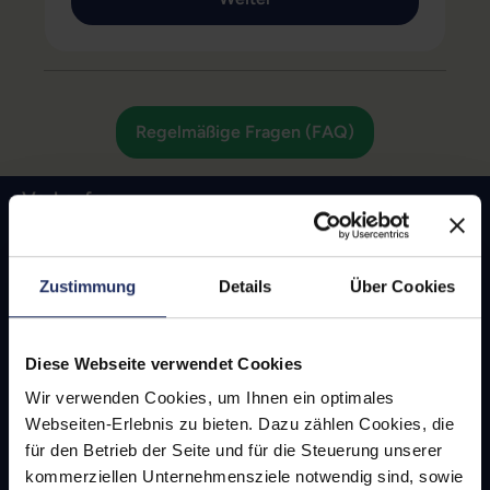
Regelmäßige Fragen (FAQ)
Verkaufen
Google Pixel 9a
Apple iPhone 16e
Zustimmung
Details
Über Cookies
Samsung Galaxy S25
Samsung Galaxy S24 FE
Diese Webseite verwendet Cookies
Apple iPhone 16
Wir verwenden Cookies, um Ihnen ein optimales
Apple iPhone 16 Plus
Webseiten-Erlebnis zu bieten. Dazu zählen Cookies, die
Apple iPhone 16 Pro
für den Betrieb der Seite und für die Steuerung unserer
kommerziellen Unternehmensziele notwendig sind, sowie
Apple iPhone 16 Pro Max