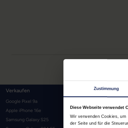
Zustimmung
Verkaufen
afb social 
Google Pixel 9a
afb Shop
Diese Webseite verwendet 
Apple iPhone 16e
afb Group
Wir verwenden Cookies, um Ih
Samsung Galaxy S25
Newsletter
der Seite und für die Steuer