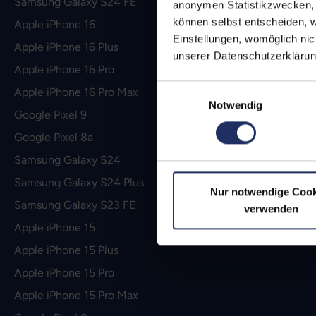
Samsung Galaxy S24 FE
anonymen Statistikzwecken, f
können selbst entscheiden, w
Apple iPhone 16
Einstellungen, womöglich nic
Apple iPhone 16 Plus
unserer Datenschutzerklärun
Apple iPhone 16 Pro
Einwilligungsauswahl
Apple iPhone 16 Pro Max
Notwendig
Google Pixel 9
Google Pixel 8a
Samsung Galaxy S24
Samsung Galaxy S24 Plus
Nur notwendige Cook
Samsung Galaxy S23 FE
verwenden
Apple iPhone 15
Apple iPhone 15 Plus
Apple iPhone 15 Pro
Apple iPhone 15 Pro Max