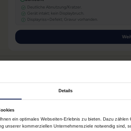
Deutliche Abnutzung/Kratzer.
Gerät intakt; kein Displaybruch.
Displayriss=Defekt; Gravur vorhanden.
Regelmäßige Fragen (FAQ)
Details
& green IT
Info & Recht
Impressum
Cookies
Datenschutz
nen ein optimales Webseiten-Erlebnis zu bieten. Dazu zählen C
Regelmäßige Fragen (FAQ)
ung unserer kommerziellen Unternehmensziele notwendig sind, sow