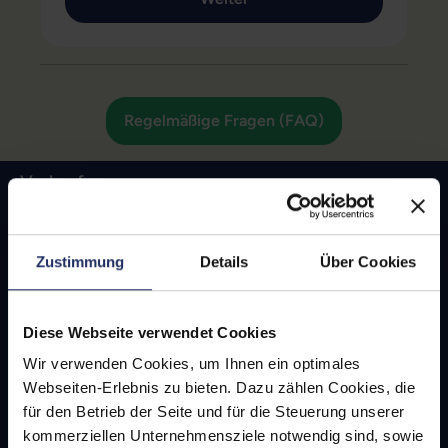
Regelmäßige Fragen (FAQ)
Verkaufen
Google Pixel 9a
Apple iPhone 16e
Zustimmung
Details
Über Cookies
Samsung Galaxy S25
Samsung Galaxy S24 FE
Diese Webseite verwendet Cookies
Apple iPhone 16
Wir verwenden Cookies, um Ihnen ein optimales
Apple iPhone 16 Plus
Webseiten-Erlebnis zu bieten. Dazu zählen Cookies, die
Apple iPhone 16 Pro
für den Betrieb der Seite und für die Steuerung unserer
kommerziellen Unternehmensziele notwendig sind, sowie
Apple iPhone 16 Pro Max